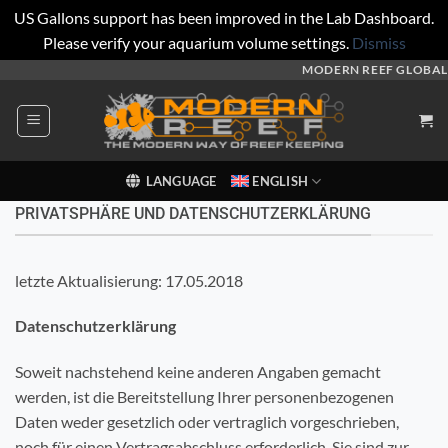
US Gallons support has been improved in the Lab Dashboard.
Please verify your aquarium volume settings.
Dismiss
Skip
MODERN REEF GLOBAL
to
content
LANGUAGE
ENGLISH
PRIVATSPHÄRE UND DATENSCHUTZERKLÄRUNG
letzte Aktualisierung: 17.05.2018
Datenschutzerklärung
Soweit nachstehend keine anderen Angaben gemacht
werden, ist die Bereitstellung Ihrer personenbezogenen
Daten weder gesetzlich oder vertraglich vorgeschrieben,
noch für einen Vertragsabschluss erforderlich. Sie sind zur