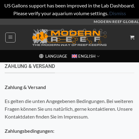
US Gallons support has been improved in the Lab Dashboard.
Please verify your aquarium volume settings.
Dismiss
Skip
MODERN REEF GLOBAL
to
content
LANGUAGE
ENGLISH
ZAHLUNG & VERSAND
Zahlung & Versand
Es gelten die unten Angegebenen Bedingungen. Bei weiteren
Fragen können Sie uns natürlich, gerne kontaktieren. Unsere
Kontaktdaten finden Sie im Impressum.
Zahlungsbedingungen: