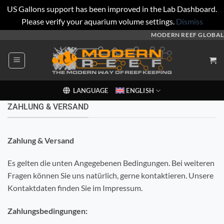
US Gallons support has been improved in the Lab Dashboard.
Please verify your aquarium volume settings.
Dismiss
Skip
MODERN REEF GLOBAL
to
content
LANGUAGE
ENGLISH
ZAHLUNG & VERSAND
Zahlung & Versand
Es gelten die unten Angegebenen Bedingungen. Bei weiteren
Fragen können Sie uns natürlich, gerne kontaktieren. Unsere
Kontaktdaten finden Sie im Impressum.
Zahlungsbedingungen: