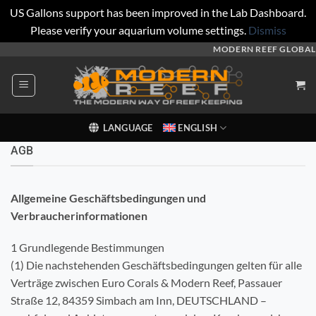
US Gallons support has been improved in the Lab Dashboard.
Please verify your aquarium volume settings.
Dismiss
Skip
MODERN REEF GLOBAL
to
content
LANGUAGE
ENGLISH
AGB
Allgemeine Geschäftsbedingungen und
Verbraucherinformationen
1 Grundlegende Bestimmungen
(1) Die nachstehenden Geschäftsbedingungen gelten für alle
Verträge zwischen Euro Corals & Modern Reef, Passauer
Straße 12, 84359 Simbach am Inn, DEUTSCHLAND –