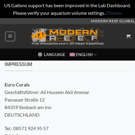
US Gallons support has been improved in the Lab Dashboard.
Please verify your aquarium volume settings.
Dismiss
Skip
MODERN REEF GLOBAL
to
content
LANGUAGE
ENGLISH
IMPRESSUM
Euro Corals
Geschäftsführer: Ali Hussein Akil Ammar
Passauer Straße 12
84359 Simbach am Inn
DEUTSCHLAND
Tel.: 08571 924 95 57