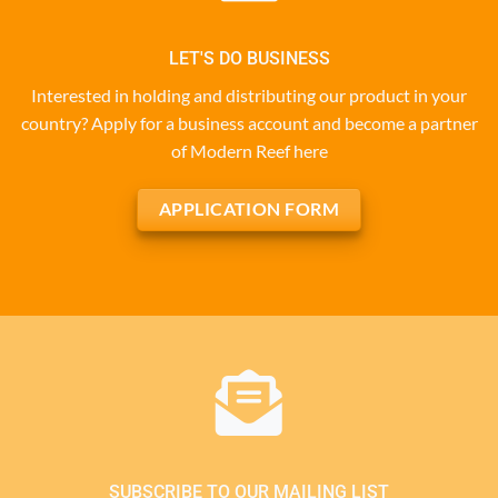
LET'S DO BUSINESS
Interested in holding and distributing our product in your
country? Apply for a business account and become a partner
of Modern Reef here
APPLICATION FORM
SUBSCRIBE TO OUR MAILING LIST